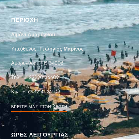
ΠΕΡΙΟΧΗ
Λιμάνι Αμαρύνθου
Υπεύθυνος;
Γεώργιος Μαρίνος
Αμάρυνθος, Τ.Κ 34006
Τηλ:
tel:22290 36609
Κιν:
tel:6932 41 82 09
ΒΡΕΊΤΕ ΜΑΣ ΣΤΟΝ ΧΆΡΤΗ
ΏΡΕΣ ΛΕΙΤΟΥΡΓΙΑΣ