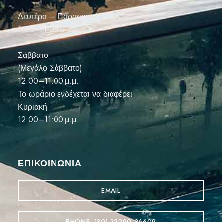
Δευτέρα – Παρασκευή
1:00–11:00 μ.μ.
Σάββατο
(Μεγάλο Σάββατο)
12:00–11:00 μ.μ.
Το ωράριο ενδέχεται να διαφέρει
Κυριακή
12:00–11:00 μ.μ.
ΕΠΙΚΟΙΝΩΝΊΑ
EMAIL
PHONE: (30) 22290 36609