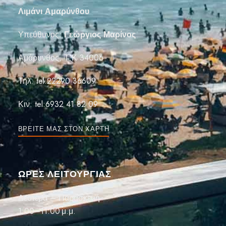
Λιμάνι Αμαρύνθου
Υπεύθυνος;
Γεώργιος Μαρίνος
Αμάρυνθος, Τ.Κ 34006
Τηλ:
tel:22290 36609
Κιν:
tel:6932 41 82 09
ΒΡΕΊΤΕ ΜΑΣ ΣΤΟΝ ΧΆΡΤΗ
ΏΡΕΣ ΛΕΙΤΟΥΡΓΙΑΣ
Δευτέρα – Παρασκευή
1:00–11:00 μ.μ.