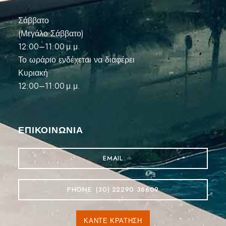
Σάββατο
(Μεγάλο Σάββατο)
12:00–11:00 μ.μ.
Το ωράριο ενδέχεται να διαφέρει
Κυριακή
12:00–11:00 μ.μ.
ΕΠΙΚΟΙΝΩΝΊΑ
EMAIL
PHONE: (30) 22290 36609
ΚΆΝΤΕ ΚΡΆΤΗΣΗ