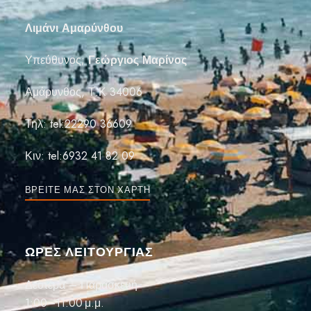
Λιμάνι Αμαρύνθου
Υπεύθυνος;
Γεώργιος Μαρίνος
Αμάρυνθος, Τ.Κ 34006
Τηλ:
tel:22290 36609
Κιν:
tel:6932 41 82 09
ΒΡΕΊΤΕ ΜΑΣ ΣΤΟΝ ΧΆΡΤΗ
ΏΡΕΣ ΛΕΙΤΟΥΡΓΙΑΣ
Δευτέρα – Παρασκευή
1:00–11:00 μ.μ.