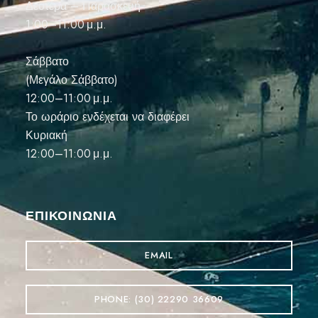
Δευτέρα – Παρασκευή
1:00–11:00 μ.μ.
Σάββατο
(Μεγάλο Σάββατο)
12:00–11:00 μ.μ.
Το ωράριο ενδέχεται να διαφέρει
Κυριακή
12:00–11:00 μ.μ.
ΕΠΙΚΟΙΝΩΝΊΑ
EMAIL
PHONE: (30) 22290 36609