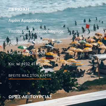
ΠΕΡΙΟΧΗ
Λιμάνι Αμαρύνθου
Υπεύθυνος;
Γεώργιος Μαρίνος
Αμάρυνθος, Τ.Κ 34006
Τηλ:
tel:22290 36609
Κιν:
tel:6932 41 82 09
ΒΡΕΊΤΕ ΜΑΣ ΣΤΟΝ ΧΆΡΤΗ
ΏΡΕΣ ΛΕΙΤΟΥΡΓΙΑΣ