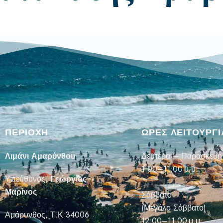
ΠΕΡΙΟΧΗ
ΏΡΕΣ ΛΕΙΤΟΥΡΓΙ
Λιμάνι Αμαρύνθου
Δευτέρα – Παρασκευή
1:00–11:00 μ.μ.
Υπεύθυνος;
Γεώργιος
Μαρίνος
Σάββατο
(Μεγάλο Σάββατο)
Αμάρυνθος, Τ.Κ 34006
12:00–11:00 μ.μ.