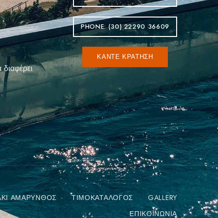
PHONE: (30) 22290 36609
ΚΆΝΤΕ ΚΡΆΤΗΣΗ
 διαφέρει
ΆΚΙ ΑΜΆΡΥΝΘΟΣ
ΤΙΜΟΚΑΤΆΛΟΓΟΣ
GALLERY
ΕΠΙΚΟΙΝΩΝΊΑ