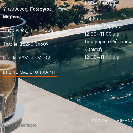
1:00–11:00 μ.μ.
Υπεύθυνος;
Γεώργιος
Μαρίνος
Σάββατο
(Μεγάλο Σάββατο)
Αμάρυνθος, Τ.Κ 34006
12:00–11:00 μ.μ.
Το ωράριο ενδέχεται να
Τηλ:
tel:22290 36609
Κυριακή
12:00–11:00 μ.μ.
Κιν:
tel:6932 41 82 09
ΒΡΕΊΤΕ ΜΑΣ ΣΤΟΝ ΧΆΡΤΗ
ΑΡΧΙΚΉ
ΛΙΜΑΝ
οσελίδας
Websitepro