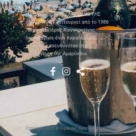
Η ψαροταβέρνα το ΛΙΜΑΝΑΚΙ ΤΗΣ
ΑΜΑΡΥΝΘΟΥ λειτουργεί από το 1986
, όταν ο πατέρας Κωνσταντίνος
δημιούργησε έναν παραδοσιακό
χώρο που απευθυνόταν στις
οικογένειες της Αμαρύνθου
Copyright 2023 © Λιμανάκι Αμαρύνθου | Κατασκευή ιστ