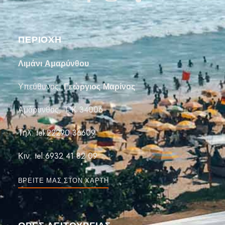
ΠΕΡΙΟΧΗ
Λιμάνι Αμαρύνθου
Υπεύθυνος;
Γεώργιος Μαρίνος
Αμάρυνθος, Τ.Κ 34006
Τηλ:
tel:22290 36609
Κιν:
tel:6932 41 82 09
ΒΡΕΊΤΕ ΜΑΣ ΣΤΟΝ ΧΆΡΤΗ