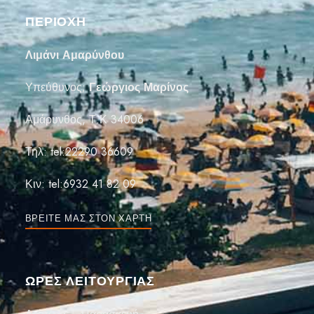
ΠΕΡΙΟΧΗ
Λιμάνι Αμαρύνθου
Υπεύθυνος;
Γεώργιος Μαρίνος
Αμάρυνθος, Τ.Κ 34006
Τηλ:
tel:22290 36609
Κιν:
tel:6932 41 82 09
ΒΡΕΊΤΕ ΜΑΣ ΣΤΟΝ ΧΆΡΤΗ
ΏΡΕΣ ΛΕΙΤΟΥΡΓΙΑΣ