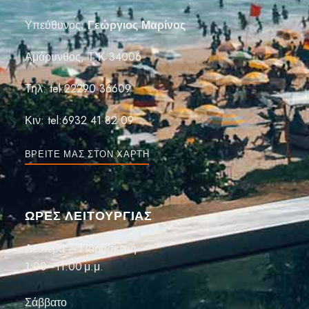
Υπεύθυνος;
Γεώργιος Μαρίνος
Αμάρυνθος, Τ.Κ 34006
Τηλ:
tel:22290 36609
Κιν:
tel:6932 41 82 09
ΒΡΕΊΤΕ ΜΑΣ ΣΤΟΝ ΧΆΡΤΗ
ΏΡΕΣ ΛΕΙΤΟΥΡΓΙΑΣ
Δευτέρα – Παρασκευή
1:00–11:00 μ.μ.
Σάββατο