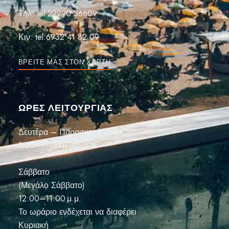
Τηλ:
tel:22290 36609
Κιν:
tel:6932 41 82 09
ΒΡΕΊΤΕ ΜΑΣ ΣΤΟΝ ΧΆΡΤΗ
ΏΡΕΣ ΛΕΙΤΟΥΡΓΙΑΣ
Δευτέρα – Παρασκευή
1:00–11:00 μ.μ.
Σάββατο
(Μεγάλο Σάββατο)
12:00–11:00 μ.μ.
Το ωράριο ενδέχεται να διαφέρει
Κυριακή