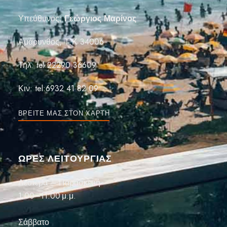
Υπεύθυνος;
Γεώργιος Μαρίνος
Αμάρυνθος, Τ.Κ 34006
Τηλ:
tel:22290 36609
Κιν:
tel:6932 41 82 09
ΒΡΕΊΤΕ ΜΑΣ ΣΤΟΝ ΧΆΡΤΗ
ΏΡΕΣ ΛΕΙΤΟΥΡΓΙΑΣ
Δευτέρα – Παρασκευή
1:00–11:00 μ.μ.
Σάββατο