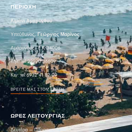
ΠΕΡΙΟΧΗ
Λιμάνι Αμαρύνθου
Υπεύθυνος;
Γεώργιος Μαρίνος
Αμάρυνθος, Τ.Κ 34006
Τηλ:
tel:22290 36609
Κιν:
tel:6932 41 82 09
ΒΡΕΊΤΕ ΜΑΣ ΣΤΟΝ ΧΆΡΤΗ
ΏΡΕΣ ΛΕΙΤΟΥΡΓΙΑΣ
Δευτέρα – Παρασκευή